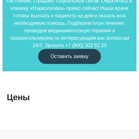
состояние, страдают социальные связи. Обратитесь в
клинику «Наркологика» прямо сейчас! Наши врачи
готовы выехать к пациенту на дом и оказать всю
необходимую помощь. Подберем план лечения,
проведем медикаментозную терапию и
проконсультируем по интересующим вас вопросам
24/7. Звоните +7 (800) 302 61 25
Оставить заявку
Цены