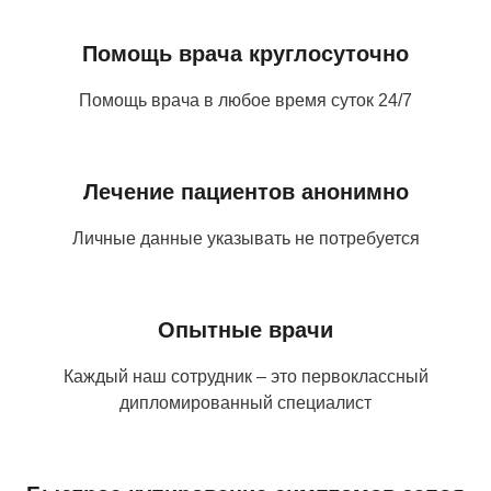
Лечение хронического алкоголизма
Помощь врача круглосуточно
3 500 ₽
Помощь врача в любое время суток 24/7
Лечение подросткового алкоголизма
от 3 500 ₽
Лечение пациентов анонимно
Медикаментозное лечение алкоголизма
Личные данные указывать не потребуется
от 4 000 ₽
Опытные врачи
Горячая линия алкоголиков
Каждый наш сотрудник – это первоклассный
БЕСПЛАТНО
дипломированный специалист