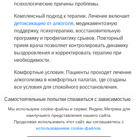
психологические причины проблемы.
Комплексный подход к терапии. Лечение включает
детоксикацию от алкоголя
, медикаментозную
поддержку, психотерапию, восстановительную
программу и профилактику срывов. Повторный
прием врача позволяет контролировать динамику
выздоровления и корректировать терапию при
необходимости.
Комфортные условия. Пациенты проходят лечение
алкоголизма в комфортных палатах, где созданы
все условия для спокойного восстановления.
Самостоятельные попытки справиться с зависимостью
редко приводят к успеху. Лечение в стационаре
Мы используем cookie-файлы и сервис Яндекс.Метрика для
повышает шансы на полное выздоровление, так как
наилучшего представления нашего сайта.
человек находится под постоянным наблюдением
Продолжая использовать этот сайт, вы соглашаетесь с
использованием cookie-файлов.
специалистов. Клиника «Наркологика» помогает людям,
страдающим алкоголизмом, вернуться к трезвой и