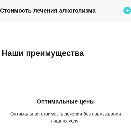
Стоимость лечения алкоголизма
Программа лечения алкоголизма
3 800 ₽
Излечение пивного алкоголизма
Наши преимущества
3 800 ₽
Справиться с женским алкоголизмом
3 800 ₽
Оптимальные цены
Лечение алкоголизма в стационаре
Оптимальная стоимость лечения без навязывания
5 000 ₽
лишних услуг