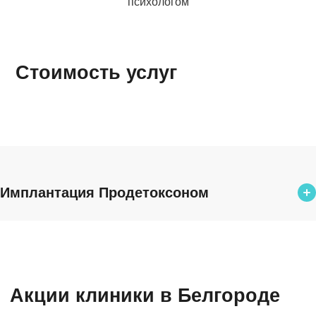
психологом
Стоимость услуг
Имплантация Продетоксоном
Имплантация Продетоксоном
от 15 000 ₽
Лазерное кодирование от алкоголизма
Акции клиники в Белгороде