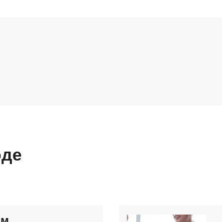
оде
ам