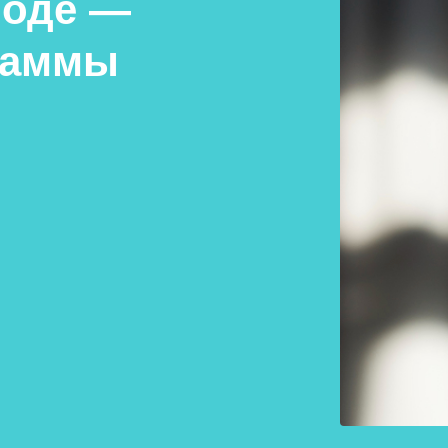
роде —
раммы