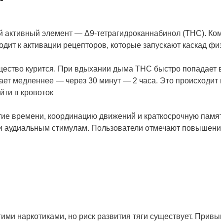
й активный элемент — Δ9-тетрагидроканнабинол (THC). Ко
одит к активации рецепторов, которые запускают каскад фи
ещество курится. При вдыхании дыма THC быстро попадает в
ет медленнее — через 30 минут — 2 часа. Это происходит 
йти в кровоток
тие времени, координацию движений и краткосрочную пам
и аудиальным стимулам. Пользователи отмечают повышени
ими наркотиками, но риск развития тяги существует. Прив