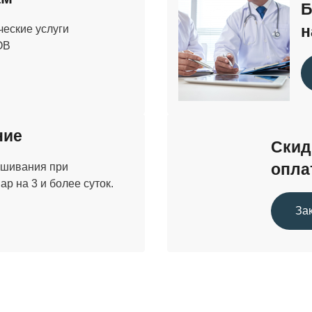
Б
ческие услуги
н
ОВ
ние
Скид
вшивания при
опла
р на 3 и более суток.
За