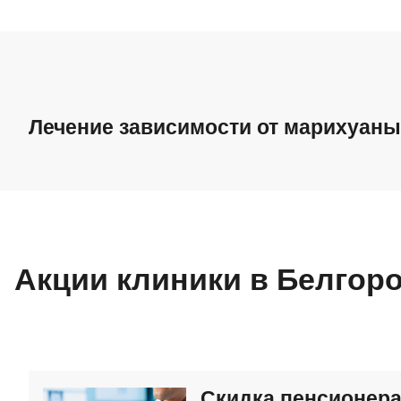
Лечение зависимости от марихуаны
Лечение зависимости от марихуаны
Снятие ломки
Акции клиники в Белгор
Лечение подростковой наркомании
Детоксикация от наркотиков
Скидка пенсионер